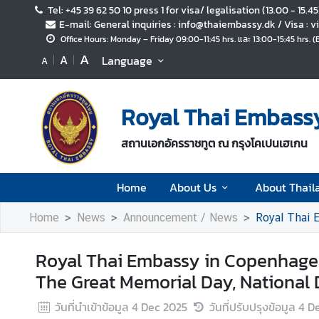
Tel: +45 39 62 50 10 press 1 for visa/ legalisation (13.00 - 15.4
E-mail: General inquiries : info@thaiembassy.dk / Visa :
Office Hours: Monday – Friday 09:00-11:45 hrs. และ 13:00-15:45 hrs. 
H
A
A
Language
A
o
m
e
Royal Thai Embass
A
สถานเอกอัครราชทูต ณ กรุงโคเปนเฮเกน
b
o
u
Home
About Us
About Thail
t
U
Home
News
Announcement / News
Royal Thai Emba
s
Royal Thai Embassy in Copenhagen
A
The Great Memorial Day, National D
b
วันที่นำเข้าข้อมูล
4 Dec 2025
วันที่ปรับปรุงข้อมูล
4 D
o