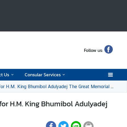
Follow us:
ct Us
Consular Services
dulyadej The Great Memorial Day, National Day, and Thai Father’s Day.
for H.M. King Bhumibol Adulyadej