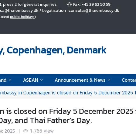
5), press 2 for general inquiries
Fax: +45 39 62 50 59
 visa@thaiembassy.dk / Legalisation : consular@thaiembassy.dk
(Except
public holidays
)
y, Copenhagen, Denmark
and
ASEAN
Announcement & News
Conta
ssy in Copenhagen is closed on Friday 5 December 2025 for H.M. King Bhumibol A
 is closed on Friday 5 December 2025 
ay, and Thai Father’s Day.
ec 2025
|
1,766
view