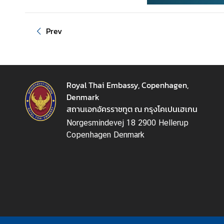
A
n
n
Prev
o
u
n
c
Royal Thai Embassy, Copenhagen,
e
Denmark
m
สถานเอกอัครราชทูต ณ กรุงโคเปนเฮเกน
e
n
Norgesmindevej 18 2900 Hellerup
t
Copenhagen Denmark
&
N
e
w
s