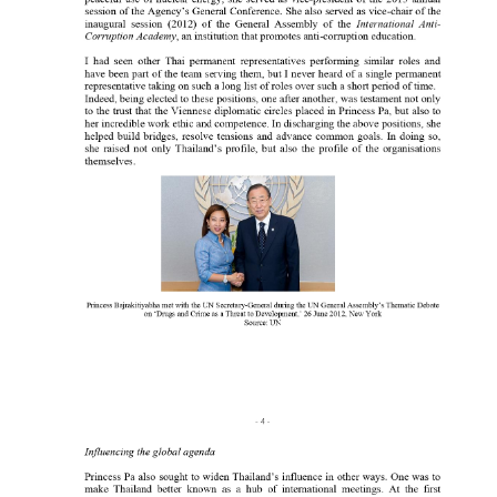
S
e
r
v
i
c
e
s