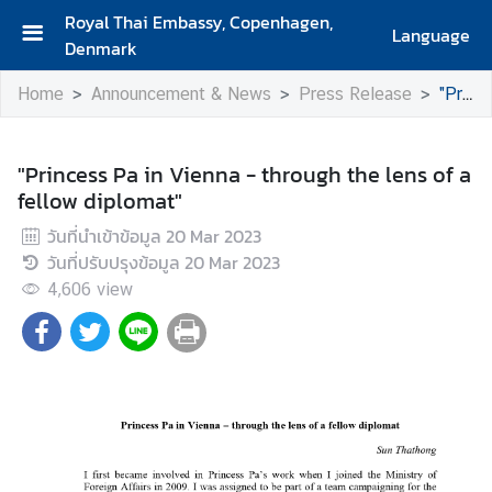
Royal Thai Embassy, Copenhagen,
Language
Denmark
H
Home
Announcement & News
Press Release
"Princess Pa in Vienna - through the lens of a fellow diplomat"
o
m
e
"Princess Pa in Vienna - through the lens of a
fellow diplomat"
A
b
วันที่นำเข้าข้อมูล
20 Mar 2023
o
วันที่ปรับปรุงข้อมูล
20 Mar 2023
u
4,606
view
t
U
s
A
b
o