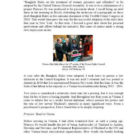
u
t
T
h
a
i
l
a
n
d
A
S
E
A
N